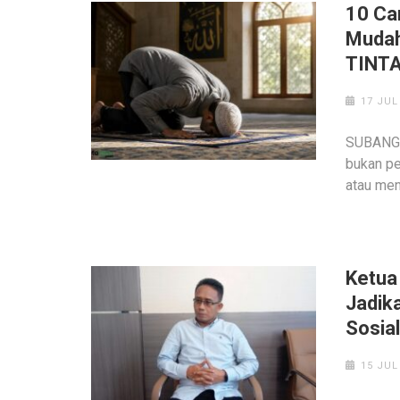
10 Ca
Mudah
TINT
17 JUL
SUBANG,
bukan pe
atau men
‎Ketu
Jadik
Sosia
15 JUL