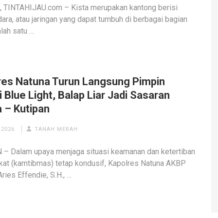
 TINTAHIJAU.com – Kista merupakan kantong berisi
udara, atau jaringan yang dapat tumbuh di berbagai bagian
alah satu …
res Natuna Turun Langsung Pimpin
i Blue Light, Balap Liar Jadi Sasaran
 – Kutipan
 2026
TANAH MERAH
– Dalam upaya menjaga situasi keamanan dan ketertiban
at (kamtibmas) tetap kondusif, Kapolres Natuna AKBP
ries Effendie, S.H., …