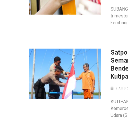
SUBANG,
trimeste
kembang 
Satpo
Seman
Bende
Kutip
2 AUG 
KUTIPAN
Kemerdek
Udara (S