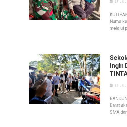
27 JUL
KUTIPAN
Nume ke
melalui 
Sekola
Ingin 
TINT
25 JUL
BANDUNG
Barat ak
SMA dan