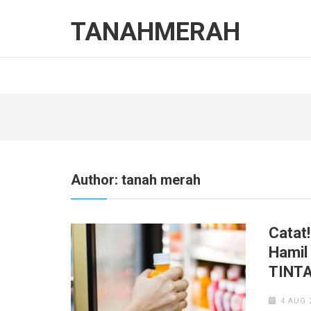
Skip
to
TANAHMERAH
content
(Press
Enter)
Author:
tanah merah
Catat
Hamil
TINT
4 AUG 