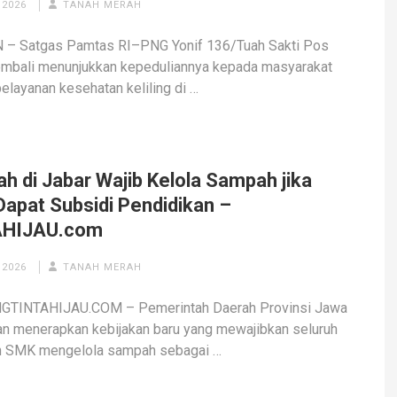
 2026
TANAH MERAH
 – Satgas Pamtas RI–PNG Yonif 136/Tuah Sakti Pos
mbali menunjukkan kepeduliannya kepada masyarakat
pelayanan kesehatan keliling di …
h di Jabar Wajib Kelola Sampah jika
Dapat Subsidi Pendidikan –
AHIJAU.com
 2026
TANAH MERAH
TINTAHIJAU.COM – Pemerintah Daerah Provinsi Jawa
an menerapkan kebijakan baru yang mewajibkan seluruh
 SMK mengelola sampah sebagai …