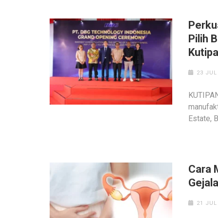
Perku
Pilih
Kutip
23 JUL
KUTIPAN 
manufakt
Estate, 
Cara 
Gejal
21 JUL