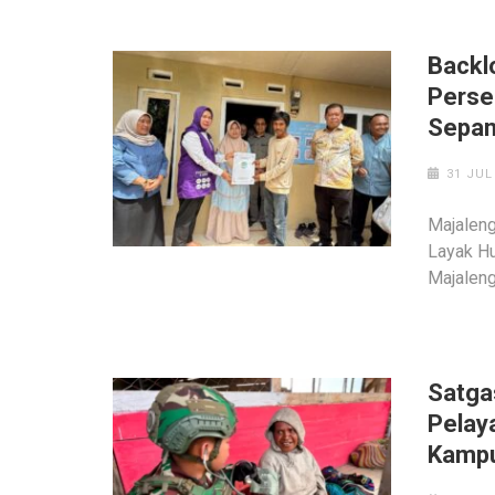
‎Back
Perse
Sepan
31 JUL
‎‎Majale
Layak Hu
Majalen
Satga
Pelaya
Kampu