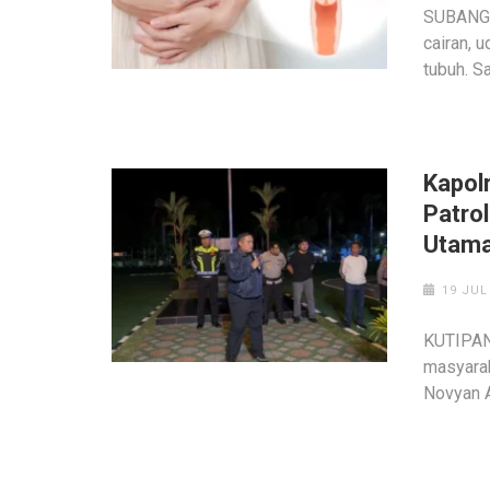
SUBANG,
cairan, 
tubuh. S
Kapol
Patrol
Utama
19 JUL
KUTIPAN 
masyarak
Novyan A