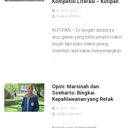
Kompetisi Literasi – Kutipan
26 NOV 2025
TANAH MERAH
KUTIPAN – Di tengah derasnya
arus gawai yang bikin jempol makin
lincah tapi buku makin jarang
disentuh, ada kabar menyenangkan
…
Opini: Marsinah dan
Soeharto: Bingkai
Kepahlawanan yang Retak
25 NOV 2025
TANAH MERAH
Keputusan pemerintah