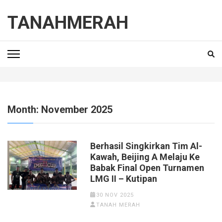
Skip
to
TANAHMERAH
content
(Press
Enter)
Month:
November 2025
Berhasil Singkirkan Tim Al-
Kawah, Beijing A Melaju Ke
Babak Final Open Turnamen
LMG II – Kutipan
30 NOV 2025
TANAH MERAH