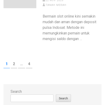
22 NOV 2025
TANAH MERAH
Bermain slot online kini semakin
mudah dan aman dengan deposit
pulsa Indosat. Metode ini
memungkinkan pemain untuk
mengisi saldo dengan …
Posts
PAGE
PAGE
PAGE
1
2
…
4
pagination
Search
Search