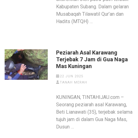
Kabupaten Subang. Dalam gelaran
Musabaqah Tilawatil Qur’an dan
Hadits (MTQH) …
Peziarah Asal Karawang
Terjebak 7 Jam di Gua Naga
Mas Kuningan
22 JUN 2025
TANAH MERAH
KUNINGAN, TINTAHIJAU.com –
Seorang peziarah asal Karawang,
Beti Lianawati (35), terjebak selama
tujuh jam di dalam Gua Naga Mas,
Dusun …