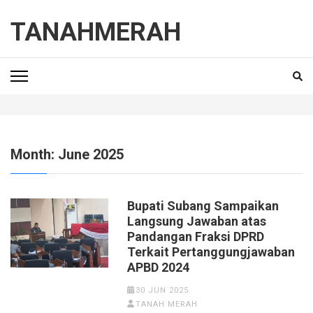
Skip
to
TANAHMERAH
content
(Press
Enter)
Month:
June 2025
Bupati Subang Sampaikan
Langsung Jawaban atas
Pandangan Fraksi DPRD
Terkait Pertanggungjawaban
APBD 2024
30 JUN 2025
TANAH MERAH