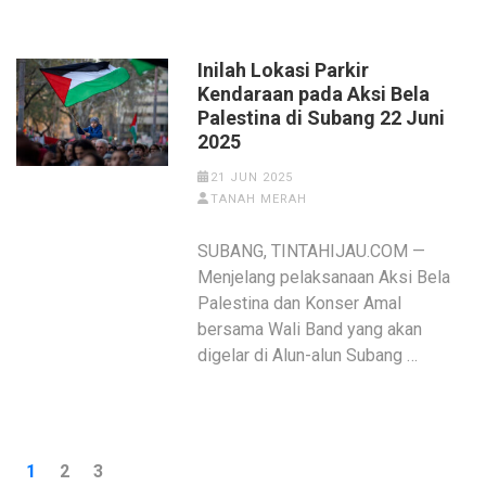
Inilah Lokasi Parkir
Kendaraan pada Aksi Bela
Palestina di Subang 22 Juni
2025
21 JUN 2025
TANAH MERAH
SUBANG, TINTAHIJAU.COM —
Menjelang pelaksanaan Aksi Bela
Palestina dan Konser Amal
bersama Wali Band yang akan
digelar di Alun-alun Subang …
Posts
PAGE
PAGE
PAGE
1
2
3