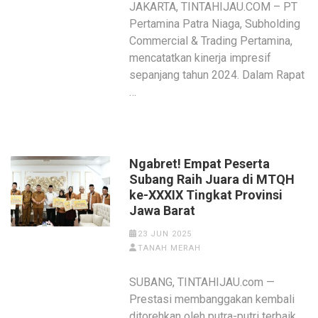
JAKARTA, TINTAHIJAU.COM – PT
Pertamina Patra Niaga, Subholding
Commercial & Trading Pertamina,
mencatatkan kinerja impresif
sepanjang tahun 2024. Dalam Rapat
…
Ngabret! Empat Peserta
Subang Raih Juara di MTQH
ke-XXXIX Tingkat Provinsi
Jawa Barat
23 JUN 2025
TANAH MERAH
SUBANG, TINTAHIJAU.com —
Prestasi membanggakan kembali
ditorehkan oleh putra-putri terbaik