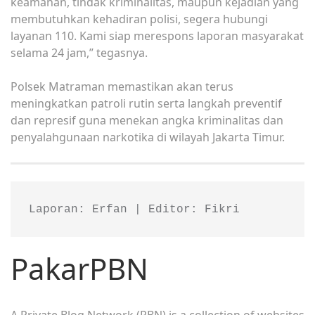
keamanan, tindak kriminalitas, maupun kejadian yang
membutuhkan kehadiran polisi, segera hubungi
layanan 110. Kami siap merespons laporan masyarakat
selama 24 jam,” tegasnya.
Polsek Matraman memastikan akan terus
meningkatkan patroli rutin serta langkah preventif
dan represif guna menekan angka kriminalitas dan
penyalahgunaan narkotika di wilayah Jakarta Timur.
Laporan: Erfan | Editor: Fikri
PakarPBN
A Private Blog Network (PBN) is a collection of websites