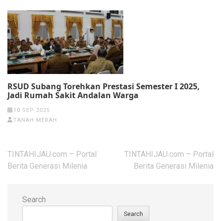
RSUD Subang Torehkan Prestasi Semester I 2025,
Jadi Rumah Sakit Andalan Warga
10 SEP 2025
TANAH MERAH
Post
TINTAHIJAU.com – Portal
TINTAHIJAU.com – Portal
navigation
Berita Generasi Milenia
Berita Generasi Milenia
Search
Search