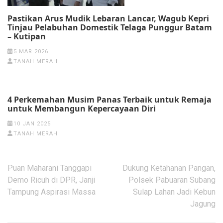
Pastikan Arus Mudik Lebaran Lancar, Wagub Kepri
Tinjau Pelabuhan Domestik Telaga Punggur Batam
– Kutipan
5 MAR 2026
TANAH MERAH
4 Perkemahan Musim Panas Terbaik untuk Remaja
untuk Membangun Kepercayaan Diri
10 JAN 2025
TANAH MERAH
Post
Puan Maharani Tanggapi
Dukung Ketahanan Pangan,
navigation
Demo Ricuh di DPR, Janji
Polsek Pabuaran Subang
Tampung Aspirasi Massa
Sulap Lahan Jadi Kebun
Jagung