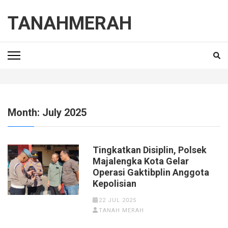
Skip
to
TANAHMERAH
content
(Press
Enter)
Month:
July 2025
Tingkatkan Disiplin, Polsek
Majalengka Kota Gelar
Operasi Gaktibplin Anggota
Kepolisian
22 JUL 2025
TANAH MERAH