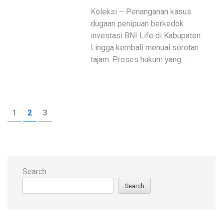
Koleksi – Penanganan kasus
dugaan penipuan berkedok
investasi BNI Life di Kabupaten
Lingga kembali menuai sorotan
tajam. Proses hukum yang …
Posts
PAGE
PAGE
PAGE
1
2
3
pagination
Search
Search