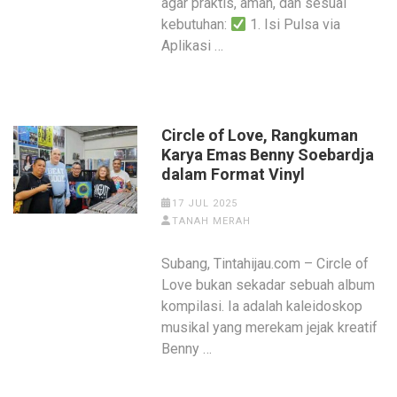
agar praktis, aman, dan sesuai
kebutuhan:
1. Isi Pulsa via
Aplikasi …
Circle of Love, Rangkuman
Karya Emas Benny Soebardja
dalam Format Vinyl
17 JUL 2025
TANAH MERAH
Subang, Tintahijau.com – Circle of
Love bukan sekadar sebuah album
kompilasi. Ia adalah kaleidoskop
musikal yang merekam jejak kreatif
Benny …