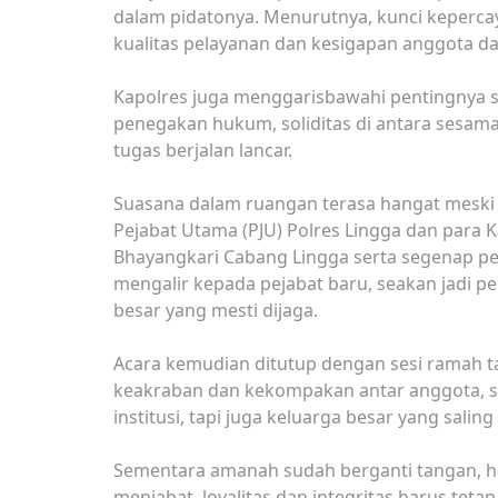
dalam pidatonya. Menurutnya, kunci keperca
kualitas pelayanan dan kesigapan anggota d
Kapolres juga menggarisbawahi pentingnya si
penegakan hukum, soliditas di antara sesam
tugas berjalan lancar.
Suasana dalam ruangan terasa hangat meski a
Pejabat Utama (PJU) Polres Lingga dan para Ka
Bhayangkari Cabang Lingga serta segenap pe
mengalir kepada pejabat baru, seakan jadi p
besar yang mesti dijaga.
Acara kemudian ditutup dengan sesi ramah 
keakraban dan kekompakan antar anggota, s
institusi, tapi juga keluarga besar yang sali
Sementara amanah sudah berganti tangan, ha
menjabat, loyalitas dan integritas harus tetap