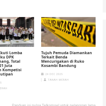
 Ikuti Lomba
Tujuh Pemuda Diamankan
uku DPK
Terkait Benda
ang, Total
Mencurigakan di Ruko
21 Juta
Kosambi Bandung
 Kompetisi
 Kutipan
24 DEC 2025
TANAH MERAH
5
ERAH
Panduan isi pulsa Telkomsel untuk pelanggan lama