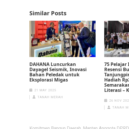
Similar Posts
DAHANA Luncurkan
75 Pelajar
Dayagel Seismik, Inovasi
Resensi B
Bahan Peledak untuk
Tanjungpin
Eksplorasi Migas
Hadiah Rp
Semarakan
Literasi –
21 MAY 2025
TANAH MERAH
26 NOV 202
TANAH M
Post
Komitmen Bangun Daerah, Mantan Anggota DPRD