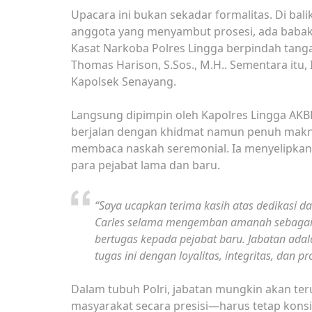
Upacara ini bukan sekadar formalitas. Di bal
anggota yang menyambut prosesi, ada babak ba
Kasat Narkoba Polres Lingga berpindah tanga
Thomas Harison, S.Sos., M.H.. Sementara it
Kapolsek Senayang.
Langsung dipimpin oleh Kapolres Lingga AKBP 
berjalan dengan khidmat namun penuh makna
membaca naskah seremonial. Ia menyelipkan 
para pejabat lama dan baru.
“Saya ucapkan terima kasih atas dedikasi d
Carles selama mengemban amanah sebagai 
bertugas kepada pejabat baru. Jabatan ad
tugas ini dengan loyalitas, integritas, dan p
Dalam tubuh Polri, jabatan mungkin akan ter
masyarakat secara presisi—harus tetap konsi