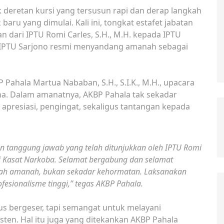
ik deretan kursi yang tersusun rapi dan derap langkah
ru yang dimulai. Kali ini, tongkat estafet jabatan
n dari IPTU Romi Carles, S.H., M.H. kepada IPTU
u, IPTU Sarjono resmi menyandang amanah sebagai
Pahala Martua Nababan, S.H., S.I.K., M.H., upacara
. Dalam amanatnya, AKBP Pahala tak sekadar
apresiasi, pengingat, sekaligus tantangan kepada
an tanggung jawab yang telah ditunjukkan oleh IPTU Romi
Kasat Narkoba. Selamat bergabung dan selamat
alah amanah, bukan sekadar kehormatan. Laksanakan
rofesionalisme tinggi,” tegas AKBP Pahala.
us bergeser, tapi semangat untuk melayani
sten. Hal itu juga yang ditekankan AKBP Pahala