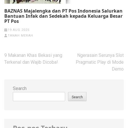
‎BAZNAS Majalengka dan PT Pos Indonesia Salurkan
Bantuan Infak dan Sedekah kepada Keluarga Besar
PT Pos‎‎
19 AUG 2025
TANAH MERAH
Post
9 Makanan Khas Bekasi yang
Ngerasain Serunya Slot
navigation
Terkenal dan Wajib Dicoba!
Pragmatic Play di Mode
Demo
Search
Search
Pos-pos Terbaru