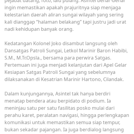
pejabat datang, foto, lalu pulang. Asintel benar-benar
ingin memastikan apakah prajuritnya siap menjaga
kelestarian daerah aliran sungai wilayah yang sering
kali dianggap “halaman belakang” tapi justru jadi urat
nadi kehidupan banyak orang.
Kedatangan Kolonel Joko disambut langsung oleh
Dansatgas Patroli Sungai, Letkol Marinir Baron Habibi,
S.M., M.Tr.Opsla., bersama para perwira Satgas.
Pertemuan ini juga menjadi kelanjutan dari Apel Gelar
Kesiapan Satgas Patroli Sungai yang sebelumnya
dilaksanakan di Kesatrian Marinir Hartono, Cilandak.
Dalam kunjungannya, Asintel tak hanya berdiri
menatap bendera atau berpidato di podium. Ia
meninjau satu per satu fasilitas posko mulai dari
perahu karet, peralatan navigasi, hingga perlengkapan
komunikasi untuk memastikan semua siap tempur,
bukan sekadar pajangan. Ia juga berdialog langsung