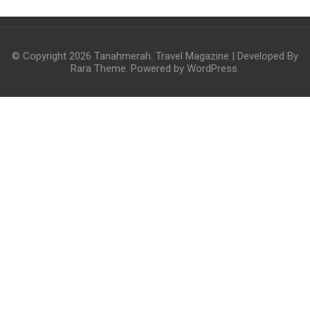
© Copyright 2026
Tanahmerah
.
Travel Magazine | Developed By
Rara Theme
. Powered by
WordPress
.