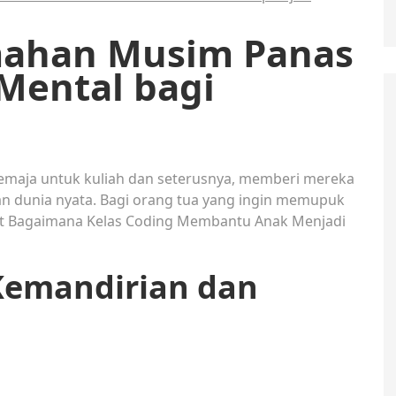
mahan Musim Panas
Mental bagi
aja untuk kuliah dan seterusnya, memberi mereka
n dunia nyata. Bagi orang tua yang ingin memupuk
hat Bagaimana Kelas Coding Membantu Anak Menjadi
emandirian dan