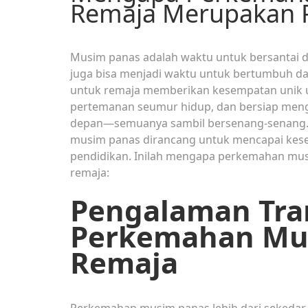
Remaja Merupakan 
Musim panas adalah waktu untuk bersantai d
juga bisa menjadi waktu untuk bertumbuh d
untuk remaja memberikan kesempatan unik 
pertemanan seumur hidup, dan bersiap meng
depan—semuanya sambil bersenang-senang. 
musim panas dirancang untuk mencapai kes
pendidikan. Inilah mengapa perkemahan mu
remaja:
Pengalaman Tra
Perkemahan Mu
Remaja
Perkemahan musim panas lebih dari sekedar i