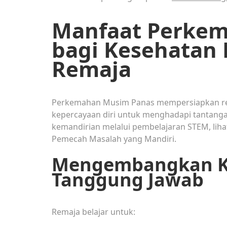
Manfaat Perke
bagi Kesehatan 
Remaja
Perkemahan Musim Panas mempersiapkan rem
kepercayaan diri untuk menghadapi tantanga
kemandirian melalui pembelajaran STEM, li
Pemecah Masalah yang Mandiri.
Mengembangkan K
Tanggung Jawab
Remaja belajar untuk: